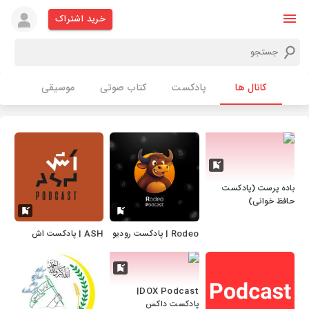
خرید اشتراک
کانال ها
پادکست
کتاب صوتی
موسیقی
باده پرست (پادکست
حافظ خوانی)
Rodeo | پادکست رودیو
ASH | پادکست اش
DOX Podcast|
پادکست داکس