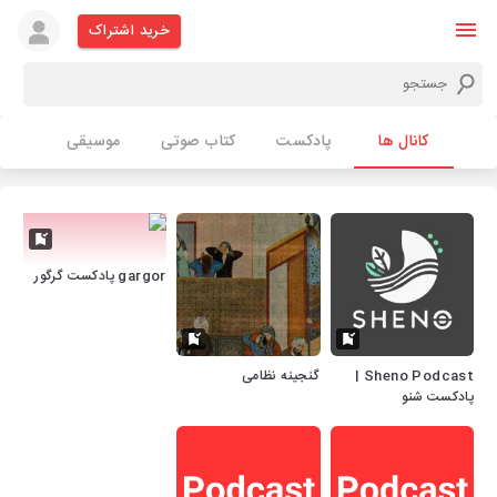
خرید اشتراک
کانال ها
پادکست
کتاب صوتی
موسیقی
gargor پادکست گرگور
Sheno Podcast |
گنجینه نظامی
پادکست شنو