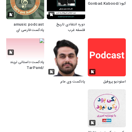
کبود/Gonbad.Kabood
دوره انتقادی تاریخ
amusic podcast
فلسفه غرب
پادکست فارسی ای
میوزیک
پادکست داستانی ترپند
/TarPand
استودیو پروفیل
پادکست وی مام