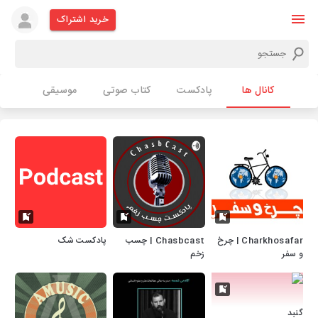
خرید اشتراک
کانال ها
پادکست
کتاب صوتی
موسیقی
Charkhosafar | چرخ
Chasbcast | چسب
پادکست شک
و سفر
زخم
گنبد