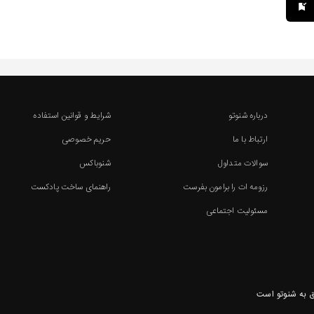
درباره شنوتو
شرایط و قوانین استفاده
ارتباط با ما
حریم خصوصی
سوالات متداول
شنوباکس
رزومه ات را برامون بفرست
راهنمای ساخت پادکست
مسئولیت اجتماعی
 به شنوتو است