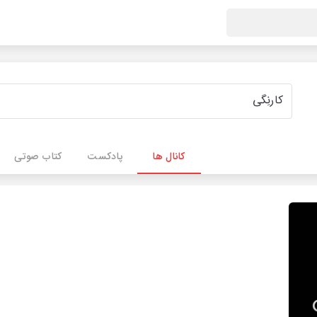
کانال ها
پادکست
کتاب صوتی