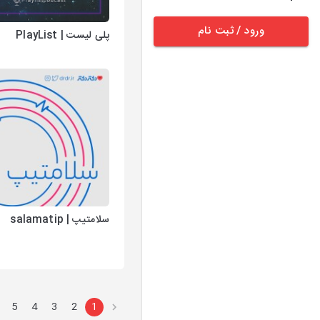
ورود / ثبت نام
پلی لیست | PlayList
سلامتیپ | salamatip
5
4
3
2
1