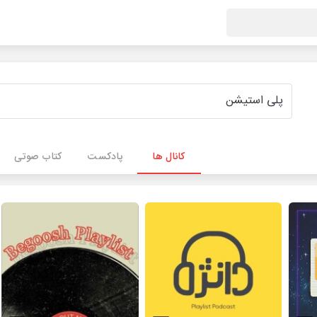
کانال ها
پادکست
کتاب صوتی