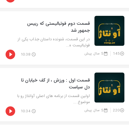
قسمت دوم فوتبالیستی که رییس
جمهور شد
در این قسمت، شنونده داستان جذاب یکی از
فوتبالیست ه...
145
5 سال پیش
10:38
قسمت اول : ورزش ، از کف خیابان تا
دل سیاست
اولین قسمت از برنامه های اصلی آوانتاژ رو با
موضوع ...
220
5 سال پیش
10:34