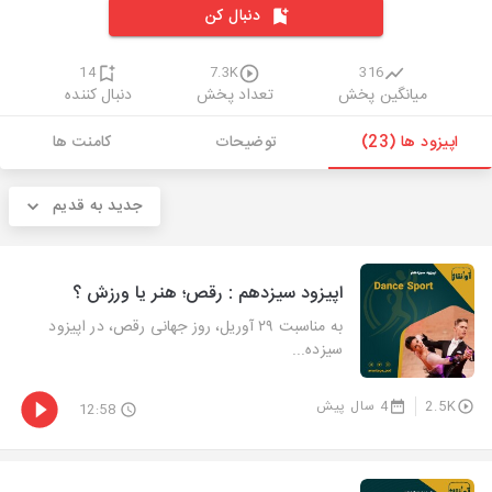
دنبال کن
14
7.3K
316
میانگین پخش
تعداد پخش
دنبال کننده
اپیزود ها (23)
توضیحات
کامنت ها
جدید به قدیم
اپیزود سیزدهم : رقص؛ هنر یا ورزش ؟
به مناسبت ۲۹ آوریل، روز جهانی رقص، در اپیزود
سیزده...
2.5K
4 سال پیش
12:58