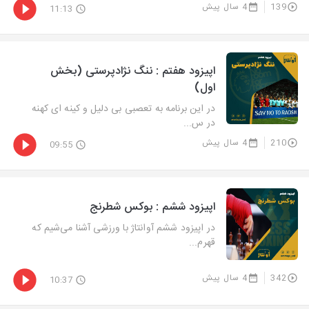
139
4 سال پیش
11:13
اپیزود هفتم : ننگ نژادپرستی (بخش
اول)
در این برنامه به تعصبی بی دلیل و کینه ای کهنه
در س...
210
4 سال پیش
09:55
اپیزود ششم : بوکس شطرنج
در اپیزود ششم آوانتاژ با ورزشی آشنا می‌شیم که
قهرم...
342
4 سال پیش
10:37