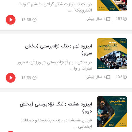
درست به موازات شکل گرفتن مفاهیم "دولت
الکترونیک" ،...
157
4 سال پیش
12:58
اپیزود نهم : ننگ نژادپرستی (بخش
سوم)
در بخش سوم از نژادپرستی در ورزش به مرور
نظرات و وا...
135
4 سال پیش
12:59
اپیزود هشتم : ننگ نژادپرستی (بخش
دوم)
فوتبال همیشه در بازتاب پدیده‌ها و جریانات
اجتماعی ...