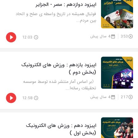
اپیزود دوازدهم : مصر - الجزایر
فوتبال همیشه در تاریخ واسطه ی صلح و اتحاد
بین مردم...
353
4 سال پیش
12:03
اپیزود یازدهم : ورزش های الکترونیک
(بخش دوم )
《بر اساس آمار منتشر شده توسط موسسه
تحقیقات رسانه‌ا...
217
4 سال پیش
12:58
اپیزود دهم : ورزش های الکترونیک
(بخش اول )