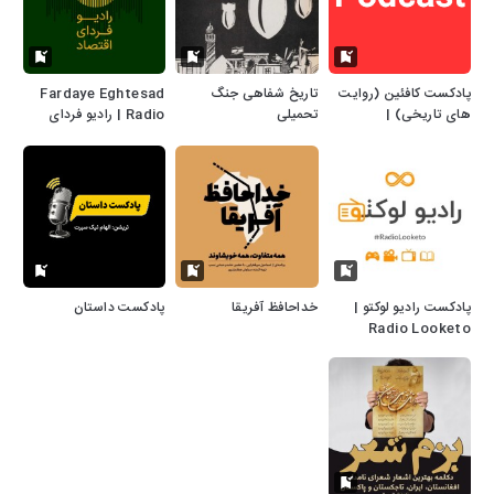
پادکست کافئین (روایت
تاریخ شفاهی جنگ
Fardaye Eghtesad
های تاریخی) |
تحمیلی
Radio | رادیو فردای
caffeine podcast
اقتصاد
پادکست رادیو لوکتو |
خداحافظ آفریقا
پادکست داستان
Radio Looketo