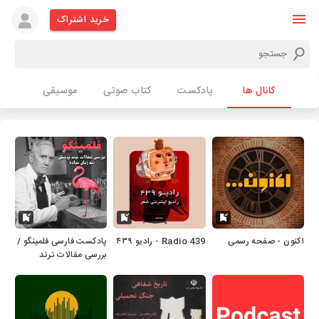
خرید اشتراک
کانال ها
پادکست
کتاب صوتی
موسیقی
اکنون - صفحه رسمی
Radio 439 - رادیو ۴۳۹
پادکست فارسی فلمینگو /
بررسی مقالات ترند
پزشکی