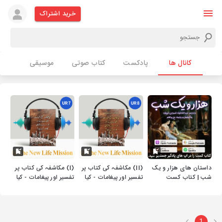
خرید اشتراک
کانال ها
پادکست
کتاب صوتی
موسیقی
داستان های هزار و یک
(II) مکاشفہ کی کتاب پر
(I) مکاشفہ کی کتاب پر
شب | کتاب کست
تفسیر اور پیغامات - کیا
تفسیر اور پیغامات - کیا
مُخالفِ مسیح، شہادت،
مُخالفِ مسیح ، شہادت ،
اُٹھائے جانے اور ہزارسالہ
اُٹھائے جانے اور ہزارسالہ
بادشاہی کا دَور آرہا ہے؟
بادشاہی کا دَور آرہا ہے؟
1