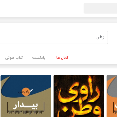
کانال ها
پادکست
کتاب صوتی