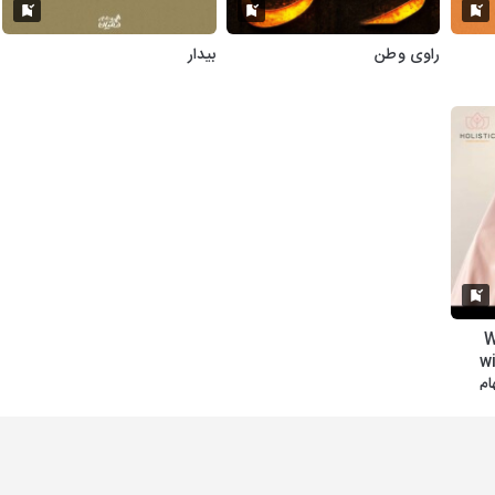
راوی وطن
بیدار
W
w
ام