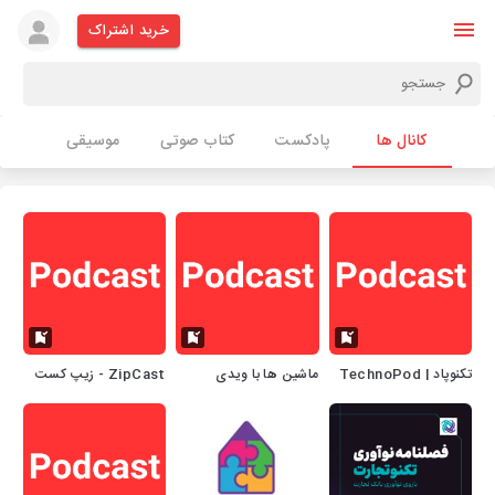
خرید اشتراک
کانال ها
پادکست
کتاب صوتی
موسیقی
تکنوپاد | TechnoPod
ماشین ها با ویدی
ZipCast - زیپ کست