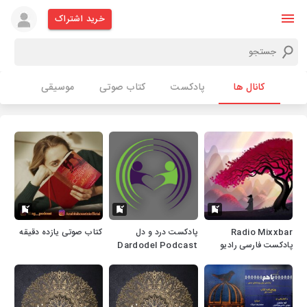
خرید اشتراک
کانال ها
پادکست
کتاب صوتی
موسیقی
Radio Mixxbar
پادکست درد و دل
کتاب صوتی یازده دقیقه
پادکست فارسی رادیو
Dardodel Podcast
میکس بار