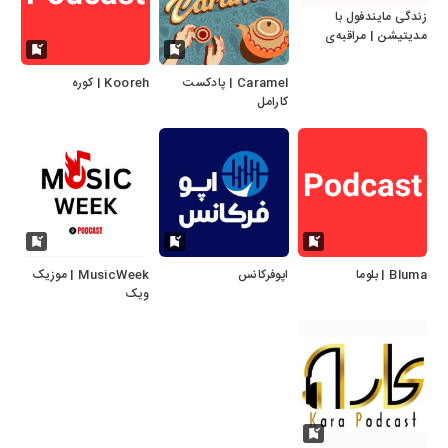
زندگی مایندفول با
مدیتیشن | مراقبه‌ی
فارسی
Caramel | پادکست
Kooreh | کوره
کارامل
Bluma | بلوما
اپوفرکانس
MusicWeek | موزیک
ویک