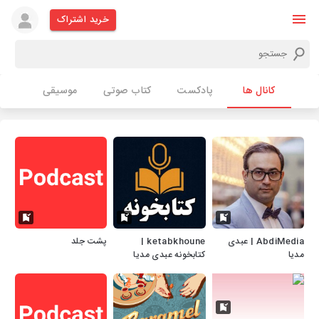
خرید اشتراک
کانال ها
پادکست
کتاب صوتی
موسیقی
AbdiMedia | عبدی
ketabkhoune |
پشت جلد
مدیا
کتابخونه عبدی مدیا