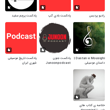
رادیو پردیس
پادکست بادی گپ
پادکست پرچم سفید
Dastan-e Mousighi |
پادکست جنون
پادکست تاریخ موسیقی
داستان موسیقی
Junoonpodcast
شهری ایران
خلاصه ی کتاب های