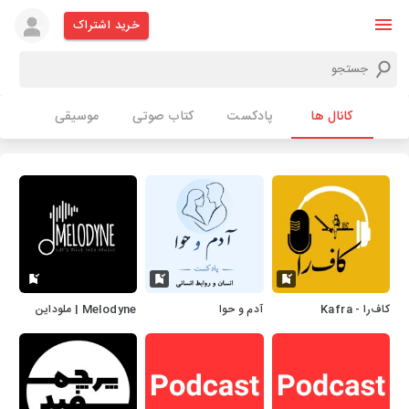
خرید اشتراک
کانال ها
پادکست
کتاب صوتی
موسیقی
کاف‌را - Kafra
آدم و حوا
Melodyne | ملوداین