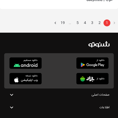
خوب | deepmind
19
5
4
3
2
1
…
صفحات اصلی
اطلاعات