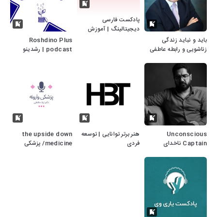
پادکست فارسی
دیجیتالینگ | آموزش
دیجیتال مارکتینگ
باید و نباید زندگی
Roshdino Plus
زناشویی و رابطه عاطفی
podcast | رشدینو
پلاس گفتگو با بزرگان
اقتصاد، مدیریت
مارکتینگ و استارتاپ‌ ها
Unconscious
هنر برتر توانایی | توسعه
the upside down
Captain ناخدای
فردی
medicine/ پزشکی
ناهوشیار
وارونه