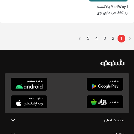
YariWay l پادکست
روانشناسی یاری وی
5
4
3
2
1
صفحات اصلی