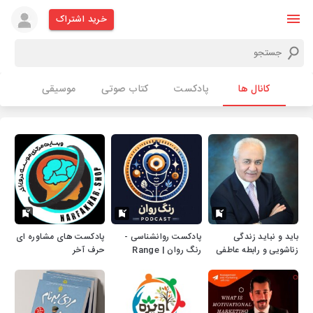
خرید اشتراک
کانال ها
پادکست
کتاب صوتی
موسیقی
باید و نباید زندگی
پادکست روانشناسی -
پادکست های مشاوره ای
زناشویی و رابطه عاطفی
رنگ روان | Range
حرف آخر
Ravan