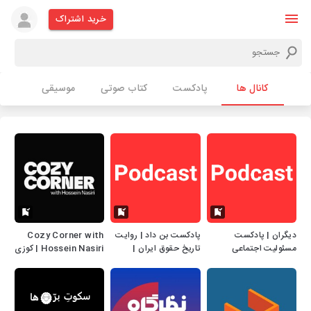
خرید اشتراک
کانال ها
پادکست
کتاب صوتی
موسیقی
دیگران | پادکست
پادکست بن داد | روایت
Cozy Corner with
مسئولیت اجتماعی
تاریخ حقوق ایران |
Hossein Nasiri | کوزی
Bondad Podcast
کرنر با حسین نصیری