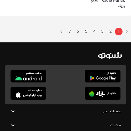
Radio Parjak | رادیو
پرژک
7
6
5
4
3
2
1
صفحات اصلی
اطلاعات