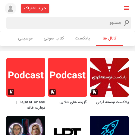
خرید اشتراک
کانال ها
پادکست
کتاب صوتی
موسیقی
پادکست توسعه فردی
گزیده های طلایی
Tejarat Khane |
تجارت خانه