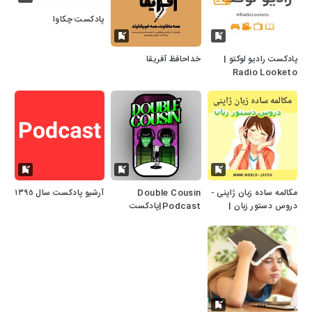
پادکست چکاوا
پادکست رادیو لوکتو |
خداحافظ آفریقا
Radio Looketo
مکالمه ساده زبان ژاپنی -
Double Cousin
آرشیو پادکست سال ١٣٩٥
دروس دستور زبان |
Podcast|پادکست
NHK WORLD-JAPAN
سینمایی دابل کازین