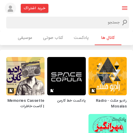
خرید اشتراک
کانال ها
پادکست
کتاب صوتی
موسیقی
رادیو مثلث - Radio
پادکست خط کارمن
Memories Cassette
Mosalas
| کاست خاطرات