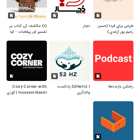
طرحی برای فردا (حسن
دچار
(I) مکاشفہ کی کتاب پر
رحیم پور ازغدی)
تفسیر اور پیغامات - کیا
مُخالفِ مسیح ، شہادت ،
اُٹھائے جانے اور ہزارسالہ
بادشاہی کا دَور آرہا ہے؟
رختکن بازنده‌ها
52Hertz I پادکست
Cozy Corner with
والدگری
Hossein Nasiri | کوزی
کرنر با حسین نصیری