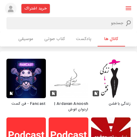
خرید اشتراک
کانال ها
پادکست
کتاب صوتی
موسیقی
زندگی با فشن
Ardavan Anoosh |
Fancast - فن کست
اردوان انوش