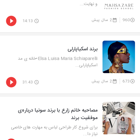
و نهایت...
960
2 سال پیش
14:13
برند اسکیاپارلی
Elsa Luisa Maria Schiaparelli•خانه ی مد
اسکیاپارلی...
673
2 سال پیش
31:43
مصاحبه خانم زارع با برند سونیا درباره‌ی
موفقیت برند
برای شروع کار طراحی لباس به مهارت های خاصی
نیاز دا...