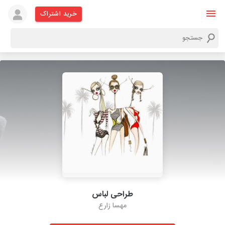
خرید اشتراک
طراحی لباس
مهسا زارع