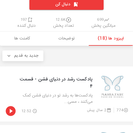
دنبال کن
197
12.6K
699
میانگین پخش
تعداد پخش
دنبال کننده
اپیزود ها (18)
توضیحات
کامنت ها
جدید به قدیم
پادکست رشد در دنیای فشن - قسمت
۴
پادکست‌ها به رشد تو در دنیای فشن کمک
می‌کنند ، مسی...
774
2 سال پیش
12:52