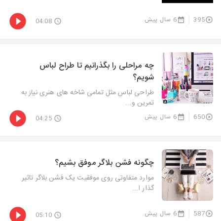
395
6 سال پیش
04:08
چه مراحلی را بگذرانیم تا طراح لباس
شویم؟
طراحی لباس مثل تمامی شاخه های هنری نیاز به
تمرین و...
650
6 سال پیش
04:25
چگونه فشن بلاگر موفق بشیم؟
موارد متفاوتی روی موفقیت یک فشن بلاگر تاثیر
گذار ا...
587
6 سال پیش
05:10