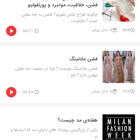
فشن، خلاقیت، مودبرد و پورتفولیو
چگونه طراح لباس شویم؟ فشن به چه معنی
است؟ خلاقیت، ...
868
6 سال پیش
54:21
فشن مادلینگ
فشن مادلینگ چیست؟ چرا در صنعت مد نقش
مهمی دارد؟ جو...
336
6 سال پیش
05:54
هفته‌ی مد چیست؟
یکی از بزرگترین رویداد های دنیای مد که ترند‌ها و
م...