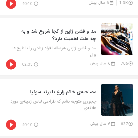
1.3K
6 سال پیش
40:10
مد و فشن ژاپن از کجا شروع شد و به
چه علت اهمیت دارد؟
مد و فشن ژاپنی هرساله افراد زیادی را با طرح‌ها
و ل...
706
6 سال پیش
02:05
مصاحبه‌ی خانم زارع با برند سونیا
چجوری متوجه بشم که طراحی لباس زمینه‌ی مورد
علاقه‌ی...
627
6 سال پیش
40:10