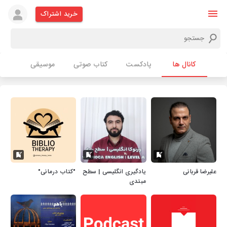
خرید اشتراک
کانال ها
پادکست
کتاب صوتی
موسیقی
علیرضا قربانی
یادگیری انگلیسی | سطح
"کتاب درمانی"
مبتدی