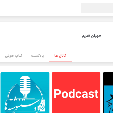
کانال ها
پادکست
کتاب صوتی