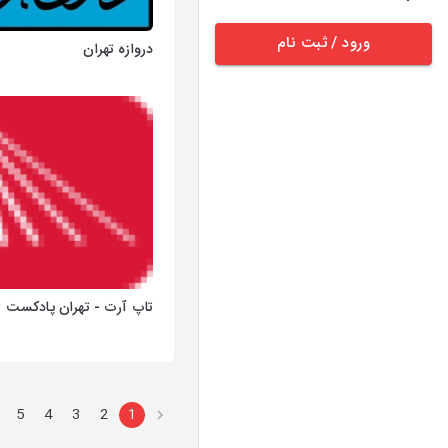
ورود / ثبت نام
دروازه تهران
تاپ آرت - تهران پادکست
5
4
3
2
1