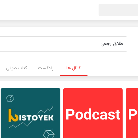
کانال ها
پادکست
کتاب صوتی