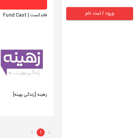
ورود / ثبت نام
فاندکست | Fund Cast
زهینه [زندگی بهینه]
1