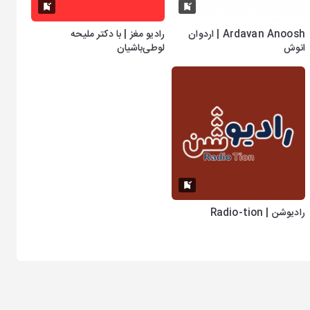
Ardavan Anoosh | اردوان
رادیو مغز | با دکتر ملیحه
انوش
لوطی‌باشیان
رادیوشن | Radio-tion