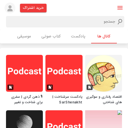
خرید اشتراک
کانال ها
پادکست
کتاب صوتی
موسیقی
اقتصاد رفتاری و سوگیری
پادکست سرشناخت |
🎙 ذهن گردی | سفری
های شناختی
SarShenakht
برای شناخت و تغییر
Podcast