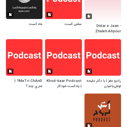
سلفی کست
ماه کست
Didar e Jaan -
Zhaleh Alipour
-دیدارجان" پادکست
روانشناسی و عرفانی ژاله
علیپور"
رادیو مغز | با دکتر ملیحه
Khod-kaar Podcast
MeTri ChAnD? |
لوطی‌باشیان
| پادکست خودکار
متری چند؟