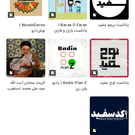
پادکست پرچم سفید
Baran O Faran |
NoushDarou |
پادکست باران و فاران
نوش‌دارو
پادکست لوح سفید
Radio Plan Z | رادیو
گزیده سخنان آیت اللّه
پلن زی
سید علی محمد دستغیب