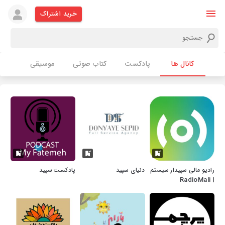
خرید اشتراک
کانال ها
پادکست
کتاب صوتی
موسیقی
رادیو مالی سپیدار سیستم
دنیای سپید
پادکست سپید
| RadioMali