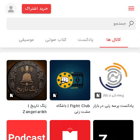
خرید اشتراک
کانال ها
پادکست
کتاب صوتی
موسیقی
پادکست پرسه زنی در بازار
Fight Club | باشگاه
زنگ تاریخ |
مشت زنی
Zangetarikh