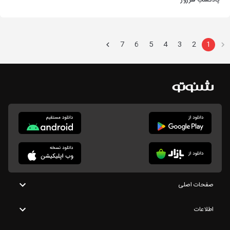
پادکستِ هرروز
7
6
5
4
3
2
1
صفحات اصلی
اطلاعات