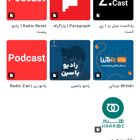
پادکست نسل زد I زی
Paragraph | پاراگراف
Radio Reset | رادیو
کست
ریسِت
WithAi-ویتای
رادیو یاسین
رادیو زن | Radio Zan