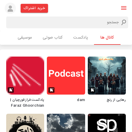
خرید اشتراک
کانال ها
پادکست
کتاب صوتی
موسیقی
رهایی از رنج
dam
پادکست فراز قورچیان |
Faraz Ghoorchian
Podcast