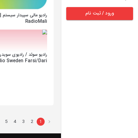
ورود / ثبت نام
رادیو مالی سپیدار سیستم |
RadioMali
رادیو سوئد / رادیوی سوید
io Sweden Farsi/Dari
5
4
3
2
1