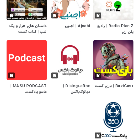
Radio Plan Z | رادیو
Ajnabi | اجنبی
داستان های هزار و یک
پلن زی
شب | کتاب کست
BaziCast | بازی کست
DialogueBox |
MASU PODCAST |
دیالوگ‌باکس
ماسو پادکست