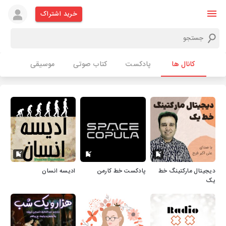
خرید اشتراک
کانال ها
پادکست
کتاب صوتی
موسیقی
دیجیتال مارکتینگ خط
پادکست خط کارمن
ادیسه انسان
یک