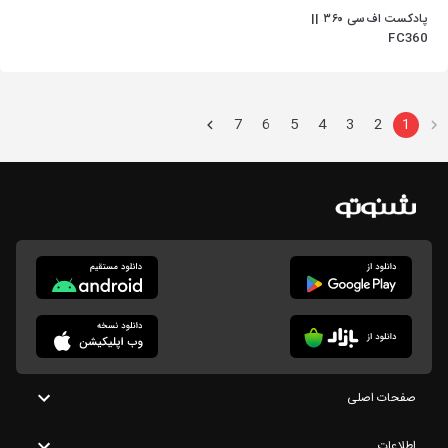
پادکست اف‌سی ۳۶۰ ||
FC360
7
6
5
4
3
2
1
صفحات اصلی
اطلاعات