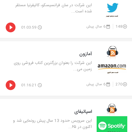
این شرکت در سان فرانسیسکو، کالیفرنیا مستقر
شده است...
148
6 سال پیش
01:03:59
آمازون
این شرکت را بعنوان بزرگترین کتاب فروشی روی
زمین می...
270
6 سال پیش
01:16:21
اسپاتیفای
این سرویس حدود 13 سال پیش رونمایی شد و
اکنون در ۶۵...