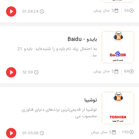
36
5 سال پیش
01:04:24
بایدو - Baidu
به احتمال زیاد نام بایدو را شنیده‌اید. بایدو 21
سا...
84
5 سال پیش
52:59
توشیبا
توشیبا از قدیمی‌ترین برندهای دنیای فناوری
محسوب می...
193
5 سال پیش
01:05:08