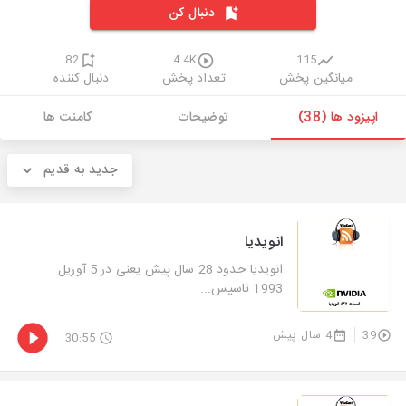
دنبال کن
82
4.4K
115
میانگین پخش
تعداد پخش
دنبال کننده
اپیزود ها (38)
توضیحات
کامنت ها
جدید به قدیم
انویدیا
انویدیا حدود 28 سال پیش یعنی در 5 آوریل
1993 تاسیس...
39
4 سال پیش
30:55