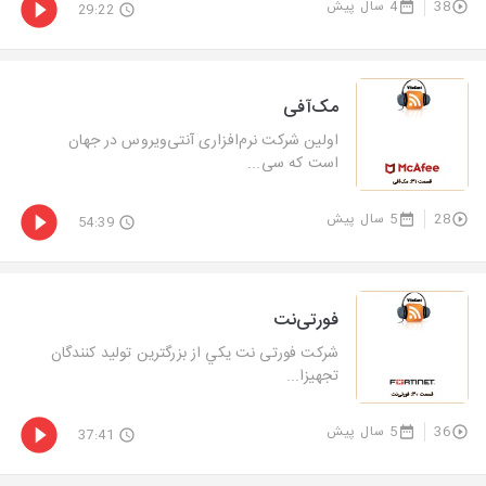
38
4 سال پیش
29:22
مک‌آفی
اولین شرکت نرم‌افزاری آنتی‌ویروس در جهان
است که سی...
28
5 سال پیش
54:39
فورتی‌نت
شرکت فورتی نت يکي از بزرگترين توليد کنندگان
تجهيزا...
36
5 سال پیش
37:41