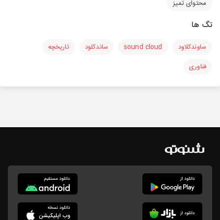
محتوای تمیز
تگ ها
ساوندکلاود
sound cloud
ساندکلود
تاریخچه
فناوری