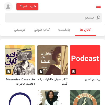
خرید اشتراک
کانال ها
پادکست
کتاب صوتی
موسیقی
بیداری ذهن
کتاب صوتی خاطرات یک
Memories Cassette
گیشا
| کاست خاطرات