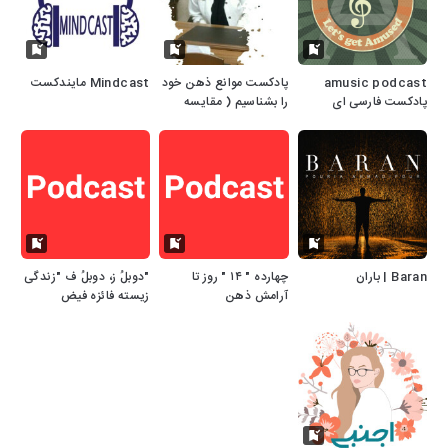
amusic podcast
پادکست موانع ذهن خود
Mindcast مایندکست
پادکست فارسی ای
را بشناسیم ( مقایسه
میوزیک
قرنطینه فیزیکی و ذهنی)
Baran | باران
چهارده " ۱۴ " روز تا
"دوبلُ ز، دوبلُ ف "زندگی
آرامش ذهن
زیسته فائزه فیض