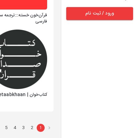
ورود / ثبت نام
قرآن‌خون خسته:::ترجمه سا
فارسی
کتاب‌خوان | Ketaabkhaan
5
4
3
2
1