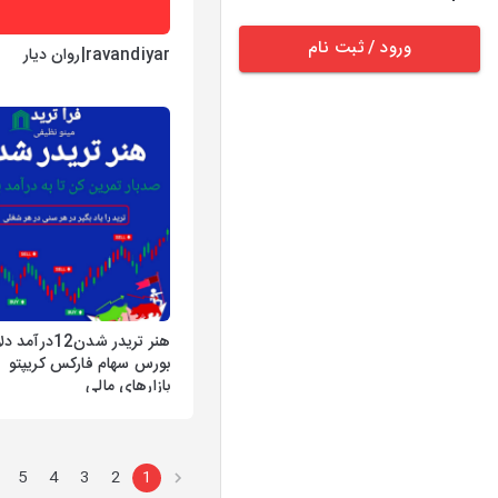
ورود / ثبت نام
ravandiyar|روان دیار
هنر تریدر شدن12درآ
بورس سهام فارکس کریپتو
بازارهای مالی
5
4
3
2
1