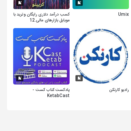
Umix
کسب درآمد دلاری رایگان وترید با
موبایل بازارهای مالی.12
رادیو کارنکن
پادکست کتاب کست -
KetabCast