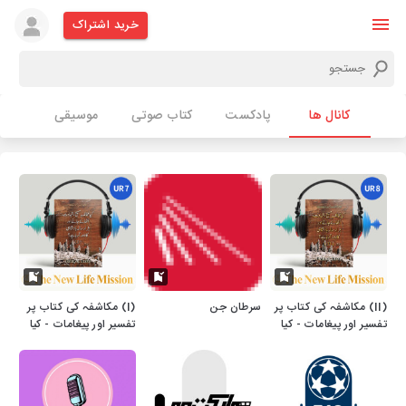
خرید اشتراک
کانال ها
پادکست
کتاب صوتی
موسیقی
(II) مکاشفہ کی کتاب پر
سرطان جن
(I) مکاشفہ کی کتاب پر
تفسیر اور پیغامات - کیا
تفسیر اور پیغامات - کیا
مُخالفِ مسیح، شہادت،
مُخالفِ مسیح ، شہادت ،
اُٹھائے جانے اور ہزارسالہ
اُٹھائے جانے اور ہزارسالہ
بادشاہی کا دَور آرہا ہے؟
بادشاہی کا دَور آرہا ہے؟