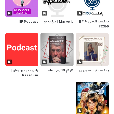
پادکست اف‌سی ۳۶۰ ||
Marketju | مارکت جو
EF Podcast
FC360
پادکست فرانسه جی بی
کار کارِ انگلیسی هاست
رادیوم - رادیو جوان |
Ra.radium