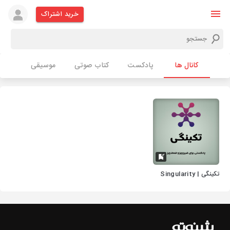
خرید اشتراک
کانال ها
پادکست
کتاب صوتی
موسیقی
تکینگی | Singularity