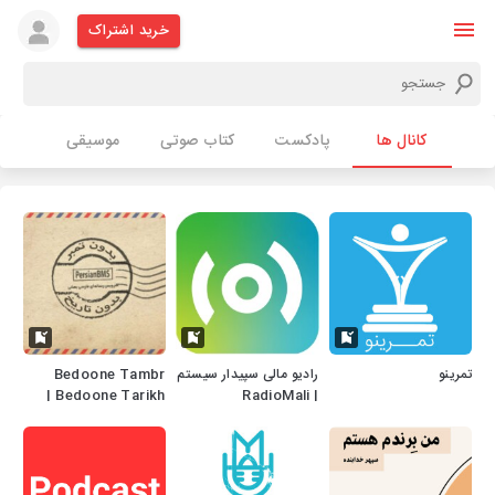
خرید اشتراک
کانال ها
پادکست
کتاب صوتی
موسیقی
تمرینو
رادیو مالی سپیدار سیستم
Bedoone Tambr
Bedoone Tarikh |
| RadioMali
پادکست بدون تمبر بدون
تاریخ