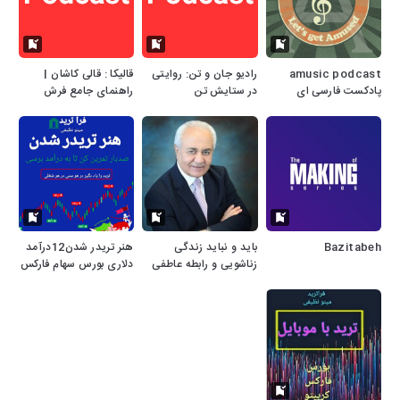
amusic podcast
رادیو جان و تن: روایتی
قالیکا : قالی کاشان |
پادکست فارسی ای
در ستایش تن
راهنمای جامع فرش
میوزیک
دستباف و ماشینی
Bazitabeh
باید و نباید زندگی
هنر تریدر شدن12درآمد
زناشویی و رابطه عاطفی
دلاری بورس سهام فارکس
کریپتو بازارهای مالی