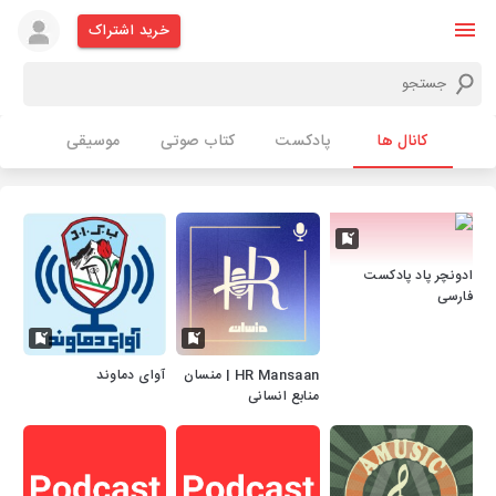
خرید اشتراک
کانال ها
پادکست
کتاب صوتی
موسیقی
ادونچر پاد پادکست
فارسی
HR Mansaan | منسان
آوای دماوند
منابع انسانی