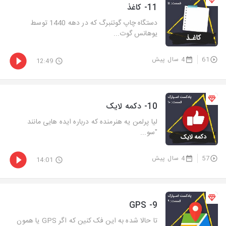
11- کاغذ
دستگاه چاپ گوتنبرگ که در دهه 1440 توسط
یوهانس گوت...
61
4 سال پیش
12:49
10- دکمه لایک
لیا پرلمن یه هنرمنده که درباره ایده هایی مانند
"سو...
57
4 سال پیش
14:01
9- GPS
تا حالا شده به این فک کنین که اگر GPS یا همون