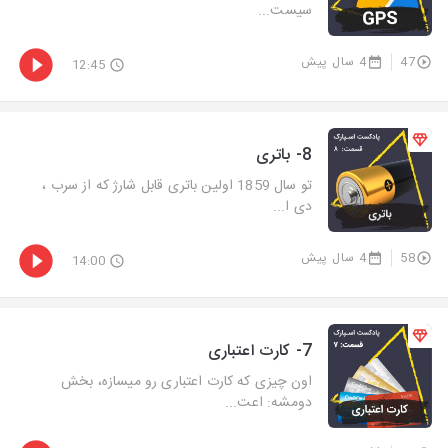
سیست...
47
4 سال پیش
12:45
8- باتری
تو سال 1859 اولین باتری قابل شارژ که از سرب ،
دی ا...
58
4 سال پیش
14:00
7- کارت اعتباری
اون چیزی که کارت اعتباری رو میسازه، بخش
دومشه: اعت...