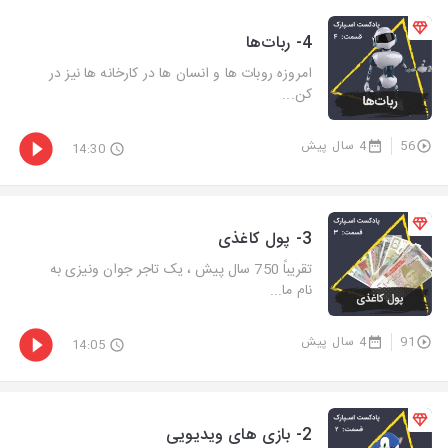
4- ربات‌ها
امروزه روبات ها و انسان ها در کارخانه ها نیز در
کن...
56
4 سال پیش
14:30
3- پول کاغذی
تقریباً 750 سال پیش ، یک تاجر جوان ونیزی به
نام ما...
91
4 سال پیش
14:05
2- بازی های ویدیویی