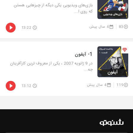
بازی‌های ویدیویی یکی دیگه از چیزهایی هستن
که روی ا...
83
4 سال پیش
13:22
1- آیفون
در 9 ژانویه 2007 ، یکی از معروف ترین کارآفرینان
جه...
119
4 سال پیش
13:12