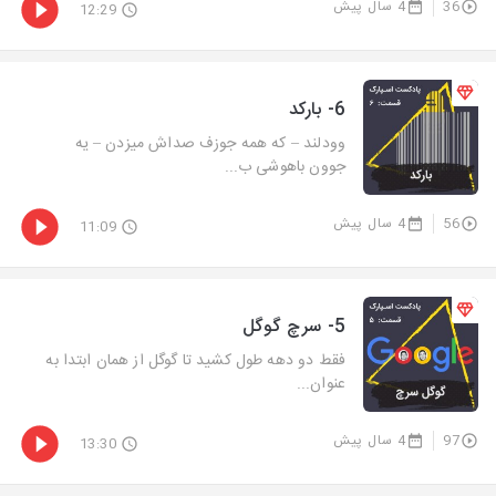
36
4 سال پیش
12:29
6- بارکد
وودلند – که همه جوزف صداش میزدن – یه
جوون باهوشی ب...
56
4 سال پیش
11:09
5- سرچ گوگل
فقط دو دهه طول کشید تا گوگل از همان ابتدا به
عنوان...
97
4 سال پیش
13:30