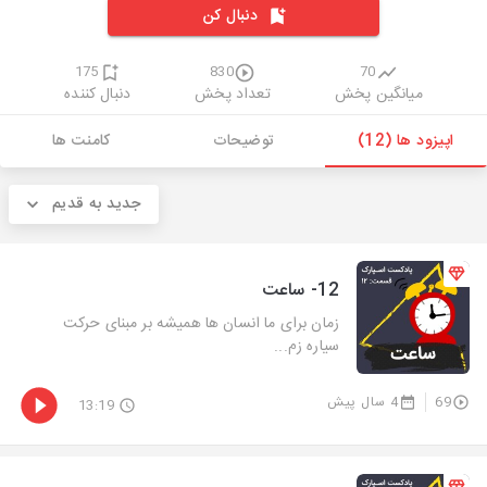
دنبال کن
175
830
70
میانگین پخش
تعداد پخش
دنبال کننده
اپیزود ها (12)
توضیحات
کامنت ها
جدید به قدیم
12- ساعت
زمان برای ما انسان ها همیشه بر مبنای حرکت
سیاره زم...
69
4 سال پیش
13:19