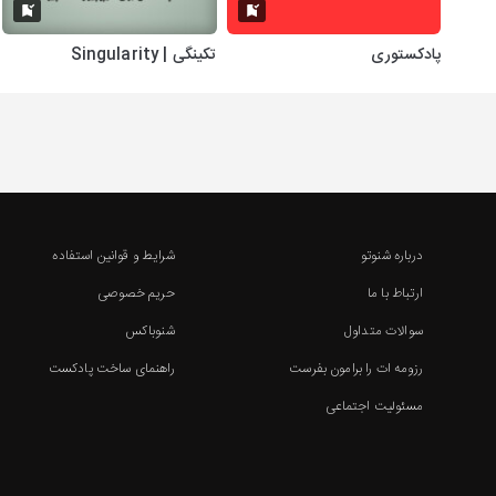
پادکستوری
تکینگی | Singularity
درباره شنوتو
شرایط و قوانین استفاده
ارتباط با ما
حریم خصوصی
سوالات متداول
شنوباکس
رزومه ات را برامون بفرست
راهنمای ساخت پادکست
مسئولیت اجتماعی