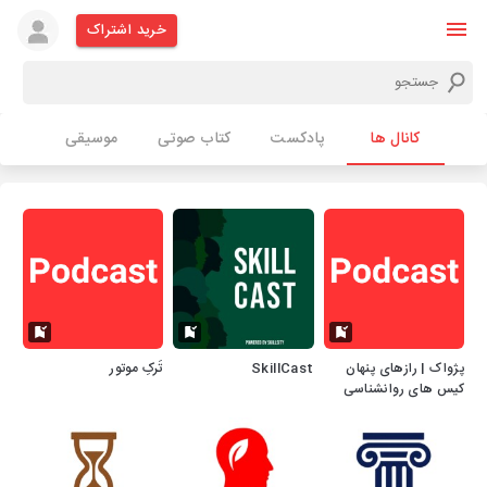
خرید اشتراک
کانال ها
پادکست
کتاب صوتی
موسیقی
پژواک | رازهای پنهان
SkillCast
تَرکِ موتور
کیس های روانشناسی