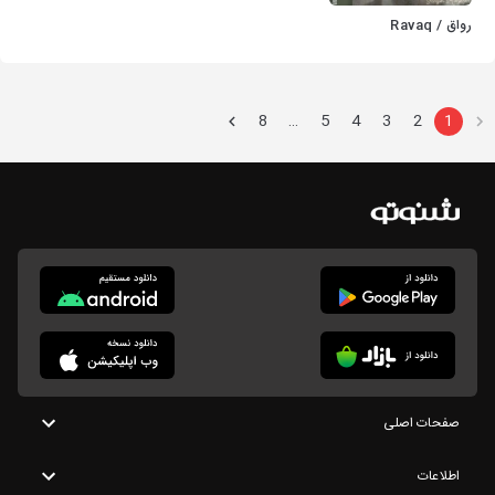
رواق / Ravaq
8
5
4
3
2
1
…
صفحات اصلی
اطلاعات