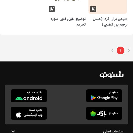
طرحی برای فردا (حسن
توضیح لغوی ادبی سوره
رحیم پور ازغدی)
تحریم
1
صفحات اصلی