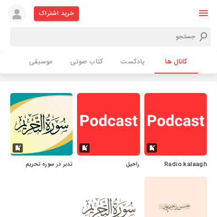
خرید اشتراک
کانال ها
پادکست
کتاب صوتی
موسیقی
Radio.kalaagh
راحیل
تدبر در سوره تحریم