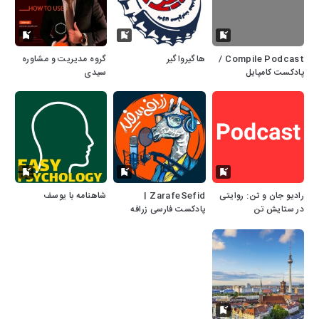
Compile Podcast /
هاگیرواگیر
گروه مدیریت و مشاوره
پادکست کامپایل
سیدی
رادیو جان و تن: روایتی
ZarafeSefid |
شاهنامه با یوسف
در ستایش تن
پادکست فارسی زرافه
سفید