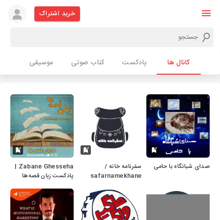
خرید اشتراک
کانال ها
پادکست
کتاب صوتی
موسیقی
صدای شبانگاه با حامی
سفرنامه خانه /
Zabane Ghesseha |
safarnamekhane
پادکست زبان قصه‌ها