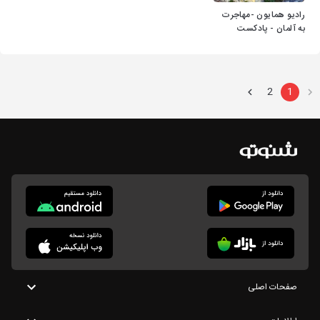
رادیو همایون -مهاجرت
به آلمان - پادکست
فارسی
2
1
صفحات اصلی