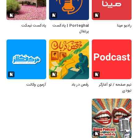
رادیو مپنا
Porteghal | پادکست
پادکست نیمکت
پرتقال
نیم صفحه / تو آغازگر
رقص در باد
آزمون وکالت
نبودی