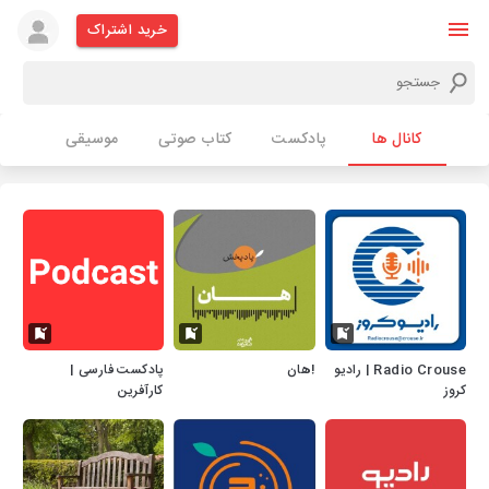
خرید اشتراک
کانال ها
پادکست
کتاب صوتی
موسیقی
Radio Crouse | رادیو
!هان
پادکست فارسی |
کروز
کارآفرین