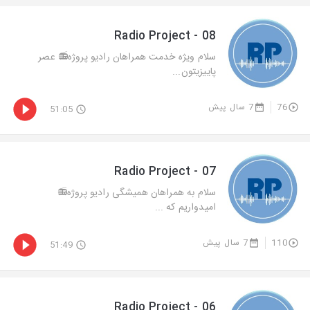
Radio Project - 08
سلام ويژه خدمت همراهان راديو پروژه📻 عصر
پاييزيتون...
76
7 سال پیش
51:05
Radio Project - 07
سلام به همراهان همیشگی رادیو پروژه📻
امیدواریم که ...
110
7 سال پیش
51:49
Radio Project - 06