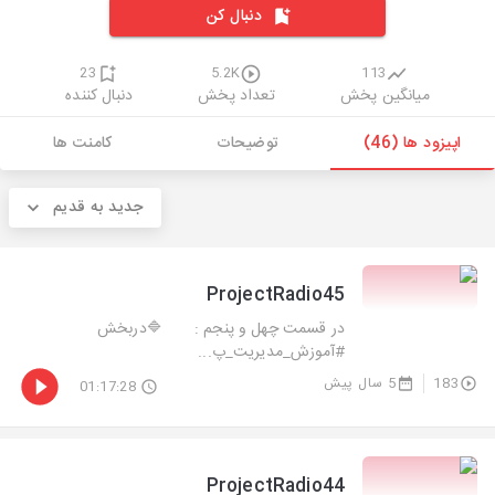
دنبال کن
23
5.2K
113
میانگین پخش
تعداد پخش
دنبال کننده
اپیزود ها (46)
توضیحات
کامنت ها
جدید به قدیم
ProjectRadio45
در قسمت چهل و پنجم : 🔷دربخش
#آموزش_مدیریت_پ...
183
5 سال پیش
01:17:28
ProjectRadio44