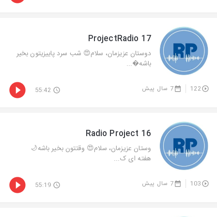
ProjectRadio 17
دوستان عزیزمان، سلام😍 شب سرد پاييزيتون بخير
باشه...
7 سال پیش
122
55:42
Radio Project 16
وستان عزیزمان، سلام😍 وقتتون بخیر باشه🌙
هفته ای ک...
7 سال پیش
103
55:19