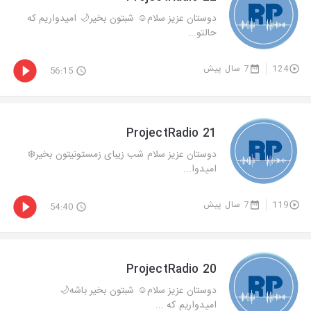
دوستان عزيز سلام☺️ شبتون بخير🌙 اميدواريم كه
حالتو...
124
7 سال پیش
56:15
ProjectRadio 21
دوستان عزيز سلام شب زیبای زمستونيتون بخير❄️
اميدوا...
119
7 سال پیش
54:40
ProjectRadio 20
دوستان عزيز سلام☺️ شبتون بخير باشه🌙
اميدواريم كه ...