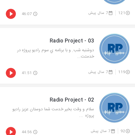
121
7 سال پیش
46:07
Radio Project - 03
دوشنبه شب ِ و با برنامه ي سوم راديو پروژه در
خدمتت...
119
7 سال پیش
41:51
Radio Project - 02
سلام و وقت بخیر خدمت شما دوستان عزیز راديو
پروژه ...
92
7 سال پیش
44:56