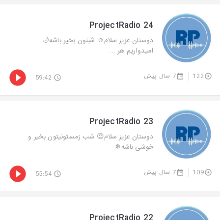
ProjectRadio 24
دوستان عزيز سلام☺️ شبتون بخير باشه🌙
اميدواريم هر ...
122
7 سال پیش
59:42
ProjectRadio 23
دوستان عزيز سلام😍 شب زمستونيتون بخير و
خوشى باشه❄...
109
7 سال پیش
55:54
ProjectRadio 22