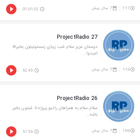
117
7 سال پیش
01:01:02
ProjectRadio 27
دوستان عزيز سلام شب زیبای زمستونيتون بخير❄️
اميدوا...
116
7 سال پیش
52:43
ProjectRadio 26
سلام سلام به همراهان رادیو پروژه☺️ شبتون بخير
باشه...
106
7 سال پیش
57:36