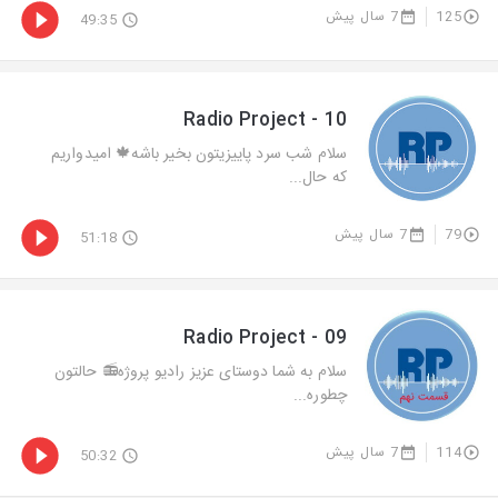
125
7 سال پیش
49:35
Radio Project - 10
سلام شب سرد پاييزيتون بخير باشه🍁 اميدواريم
كه حال...
79
7 سال پیش
51:18
Radio Project - 09
سلام به شما دوستاى عزيز راديو پروژه📻 حالتون
چطوره...
114
7 سال پیش
50:32