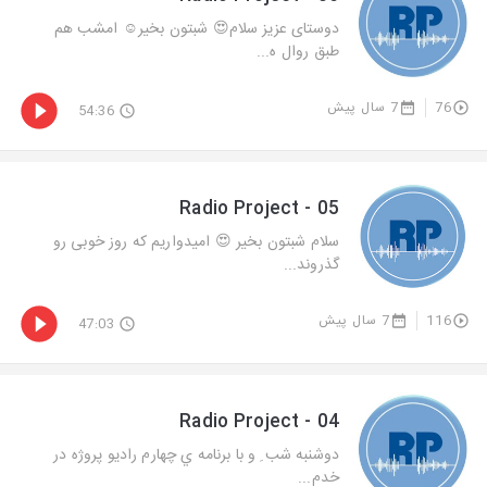
دوستاى عزيز سلام😍 شبتون بخير☺️ امشب هم
طبق روال ه...
76
7 سال پیش
54:36
Radio Project - 05
سلام شبتون بخير 😍 اميدواريم كه روز خوبى رو
گذروند...
116
7 سال پیش
47:03
Radio Project - 04
دوشنبه شب ِ و با برنامه ي چهارم راديو پروژه در
خدم...