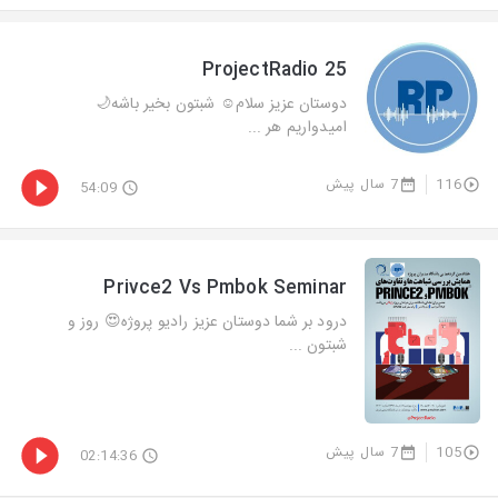
ProjectRadio 25
دوستان عزيز سلام☺️ شبتون بخير باشه🌙
اميدواريم هر ...
116
7 سال پیش
54:09
Privce2 Vs Pmbok Seminar
درود بر شما دوستان عزیز رادیو پروژه😍 روز و
شبتون ...
105
7 سال پیش
02:14:36