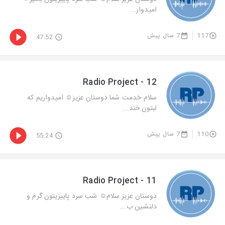
اميدوار...
117
7 سال پیش
47:52
Radio Project - 12
سلام خدمت شما دوستان عزيز☺️ اميدواريم كه
لبتون خند...
110
7 سال پیش
55:24
Radio Project - 11
دوستان عزيز سلام☺️ شب سرد پاييزيتون گرم و
دلنشين ب...