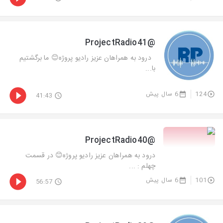
@ProjectRadio41
درود به همراهان عزیز رادیو پروژه😊 ما برگشتیم
با...
124
6 سال پیش
41:43
@ProjectRadio40
درود به همراهان عزیز رادیو پروژه😊 در قسمت
چهلم : ...
101
6 سال پیش
56:57