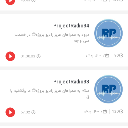
48:49
ProjectRadio34
درود به همراهان عزیز رادیو پروژه😊 در قسمت
سی و چه...
90
7 سال پیش
01:00:03
ProjectRadio33
سلام به همراهان عزیز رادیو پروژه😊 ما برگشتیم با
ق...
120
7 سال پیش
57:02