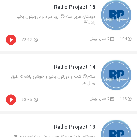
Radio Project 15
دوستان عزيز سلام😍 روز سرد و بارونيتون بخير
باشه☔️...
104
7 سال پیش
52:12
Radio Project 14
سلام😌 شب و روزتون بخير و خوشى باشه☺️ طبق
روال هر ...
113
7 سال پیش
53:35
Radio Project 13
دوستان عزيز سلام☺️ شب سرد پاييزيتون بخير🍁