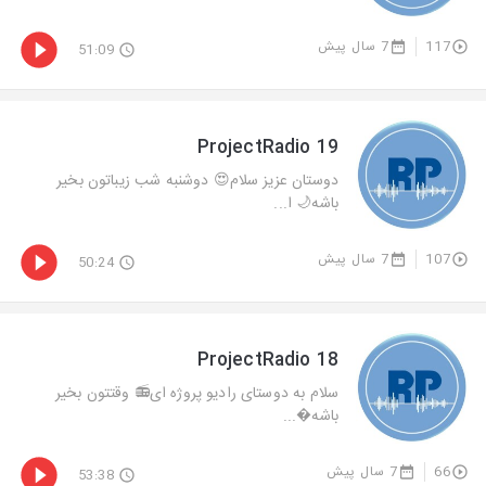
7 سال پیش
117
51:09
ProjectRadio 19
دوستان عزيز سلام😍 دوشنبه شب زيباتون بخير
باشه🌙 ا...
7 سال پیش
107
50:24
ProjectRadio 18
سلام به دوستاى راديو پروژه اى📻 وقتتون بخير
باشه...
7 سال پیش
66
53:38