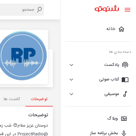
خانه
دسته بندی ها
پادکست
کتاب صوتی
موسیقی
توضیحات
کامنت ها
توضیحات
وبلاگ
دوستان عزيز سلام😍 شب زمس
بخش برنامه ساز
@ProjectRadio در اين قسمت قراره كه: