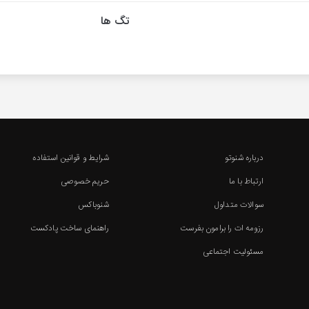
تگ ها
درباره شنوتو
شرایط و قوانین استفاده
ارتباط با ما
حریم خصوصی
سوالات متداول
شنوباکس
رزومه ات را برامون بفرست
راهنمای ساخت پادکست
مسئولیت اجتماعی