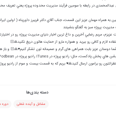
 مديريت پروژه سبز به گفتگو بنشينند
زيزم، مريم رضايي آخرين و داغ ترين اخبار دنياى مديريت پروژه رو در اختيارتو
ده لازم و كافى رو ببريد و همواره مارو از حمايت هاتون دريغ نكنيد🙏🏻
 شما دوستان عزيز بابت همراهى هاى گرم و صميمانه تون تشكر كنيم♥️🙏🏻 و باز 
و نظراتتون رو برامون ارسال كنيد🙏♥️ بریم که به قسمت بيست و سوم از راديو پروژ
دسته بندی‌ها
مشاغل و آینده شغلی
دوره 