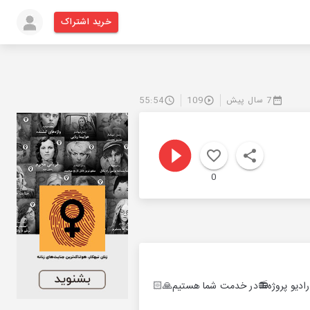
خرید اشتراک
7 سال پیش
109
55:54
0
راديو پروژه📻در خدمت شما هستيم🙏🏻