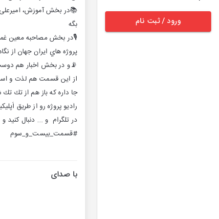
ورود / ثبت نام
بگه
پروژه هاي ايران جهان از نگاه
📡و در بخش اخبار هم دوست ع
از اين قسمت هم لذت و استفا
جا داره كه باز هم از تك تك
در تلگرام و ... دنبال كنيد 
#قسمت_بيست_و_سوم
با صدای