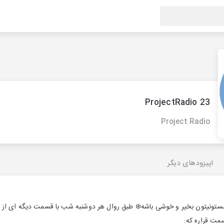
ProjectRadio 23
Project Radio
اپیزودهای دیگر
تونيتون بخير و خوشى باشه❄️ طبق روال هر دوشنبه شب با قسمت ديگه اى از 