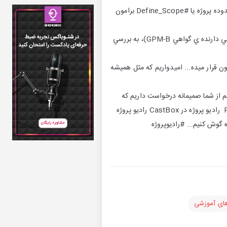
📚در بخش آموزش، اميرعلى عبدالمحمدى در رابطه با سومين فرآيند مديريت محدوده پروژه يعني تعريف محدوده پروژه يا #Define_Scope برامون
🎙در بخش مصاحبه معين غمين به همراه مهمان عزيز اين قسمت، جناب آقاي دكتر فريبرز داورپناه ( اولين ايراني دارنده ي گواهي GPM-B)، به بررسي
ن قرار ميده... اميدواريم كه مثل هميشه
هم از شما صمیمانه درخواست داریم كه
راديو پروژه رو از طريق اَپليكيشن هاي پخش پادكست، مثل؛ رادیو پروژه در ITunes رادیو پروژه در Podbean رادیو پروژه در CastBox رادیو پروژه
ه گوش کنیم... #رادیوپروژه
های آموزشی