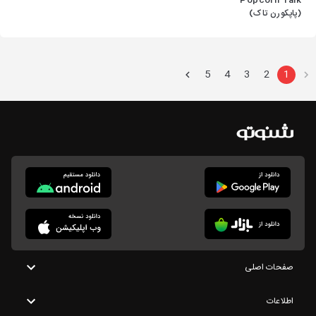
Popcorn Talk
(پاپکورن تاک)
5
4
3
2
1
صفحات اصلی
اطلاعات