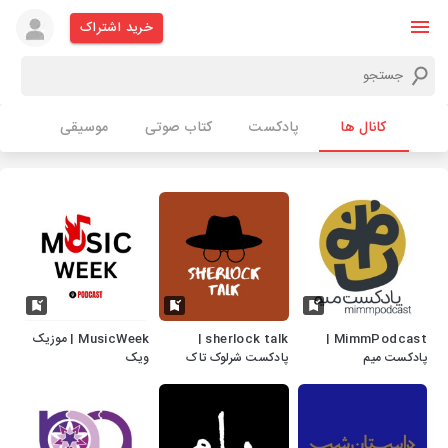
خرید اشتراک
کانال ها
پادکست
کتاب صوتی
موسیقی
MimmPodcast |
sherlock talk |
MusicWeek | موزیک
پادکست میم
پادکست شرلوک تاک
ویک