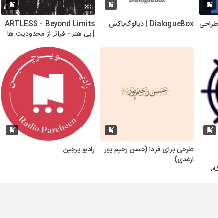
طراحی
DialogueBox | دیالوگ‌باکس
ARTLESS - Beyond Limits
| بی هنر - فراتر از محدودیت ها
طرحی برای فردا (حسن رحیم پور
رادیو پرچین
ازغدی)
ه،