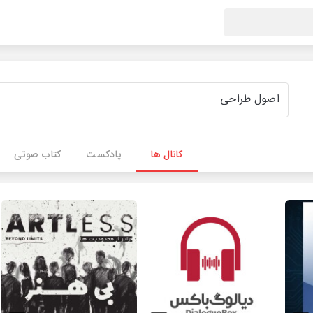
کانال ها
پادکست
کتاب صوتی